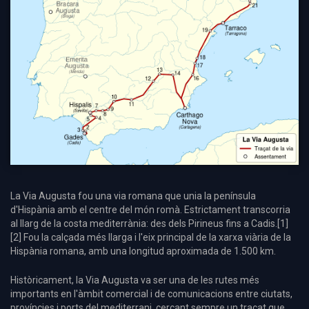
La Via Augusta fou una via romana que unia la península
d'Hispània amb el centre del món romà. Estrictament transcorria
al llarg de la costa mediterrània: des dels Pirineus fins a Cadis.[1]
[2] Fou la calçada més llarga i l'eix principal de la xarxa viària de la
Hispània romana, amb una longitud aproximada de 1.500 km.
Històricament, la Via Augusta va ser una de les rutes més
importants en l'àmbit comercial i de comunicacions entre ciutats,
províncies i ports del mediterrani, cercant sempre un traçat que