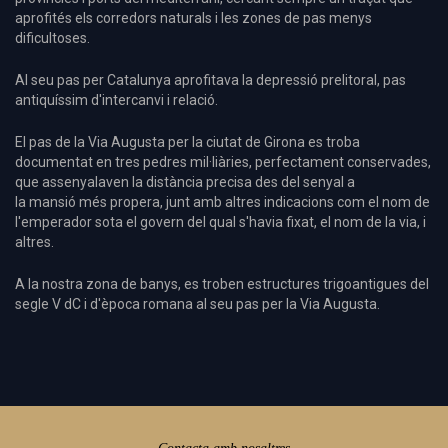
aprofités els corredors naturals i les zones de pas menys
dificultoses.
Al seu pas per Catalunya aprofitava la depressió prelitoral, pas
antiquíssim d'intercanvi i relació.
El pas de la Via Augusta per la ciutat de Girona es troba
documentat en tres pedres mil·liàries, perfectament conservades,
que assenyalaven la distància precisa des del senyal a
la mansió més propera, junt amb altres indicacions com el nom de
l'emperador sota el govern del qual s'havia fixat, el nom de la via, i
altres.
A la nostra zona de banys, es troben estructures trigoantigues del
segle V dC i d'època romana al seu pas per la Via Augusta.