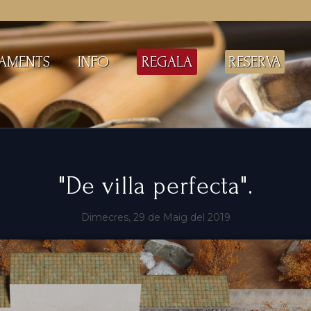
AMENTS
INFO
REGALA
RESERVA
"De villa perfecta".
Dimecres, 29 de Maig del 2019