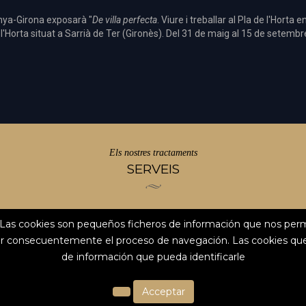
nya-Girona exposarà "
De villa perfecta
. Viure i treballar al Pla de l'Hor
 l'Horta situat a Sarrià de Ter (Gironès). Del 31 de maig al 15 de setemb
Els nostres tractaments
SERVEIS
AVÍS LEGAL
web. Las cookies son pequeños ficheros de información que nos p
POLÍTICA DE PRIVACITAT
ar consecuentemente el proceso de navegación. Las cookies que
de información que pueda identificarle
Acceptar