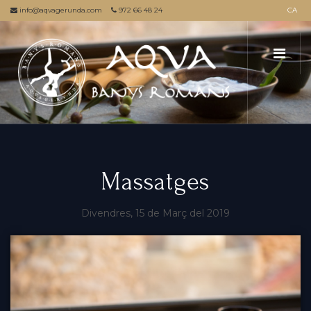
info@aqvagerunda.com
972 66 48 24
CA
Massatges
Divendres, 15 de Març del 2019