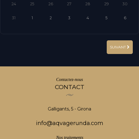
24
25
26
27
28
29
30
31
1
2
3
4
5
6
SUIVANT
Contactez-nous
CONTACT
Galligants, 5 - Girona
info@aqvagerunda.com
Nos traitements