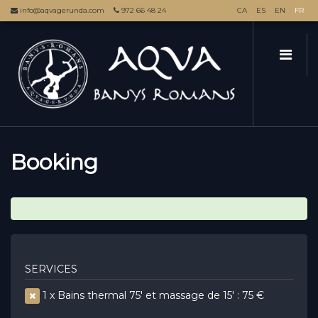
info@aqvagerunda.com
972 66 48 24
CA
ES
EN
FR
Booking
SERVICES
1 x Bains thermal 75' et massage de 15' : 75 €