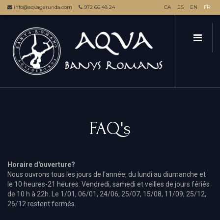
info@aqvagerunda.com
972 66 48 24
CA
ES
EN
FR
FAQ's
Horaire d'ouverture?
Nous ouvrons
tous les jours
de l'année
, du lundi au
diumanche
et
le
10 heures-21 heures
.
Vendredi, samedi et
veilles de jours fériés
de 10 h à 22
h
.
Le 1/01, 06/01, 24/06, 25/07, 15/08, 11/09, 25/12,
26/12
restent fermés
.