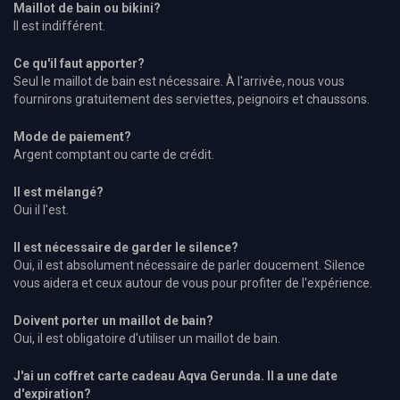
Maillot de bain
ou bikini
?
Il est
indifférent.
Ce qu'il faut apporter
?
Seul le
maillot de bain
est nécessaire.
À l'arrivée
, nous vous
fournirons
gratuitement
des serviettes
, peignoirs et chaussons
.
Mode de paiement?
Argent comptant
ou carte de crédit
.
Il est mélangé
?
Oui il l'est.
Il est nécessaire
de garder le silence
?
Oui
, il est absolument
nécessaire de parler
doucement.
Silence
vous aidera
et
ceux
autour de vous pour
profiter de l'expérience
.
Doivent porter
un maillot de bain
?
Oui
, il
est obligatoire d'utiliser
un maillot de bain
.
J'ai
un coffret carte cadeau
Aqva
Gerunda
.
Il a
une date
d'expiration
?