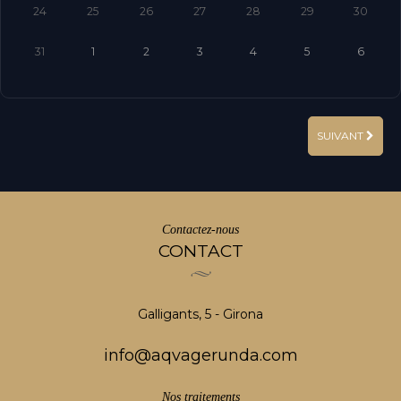
24
25
26
27
28
29
30
31
1
2
3
4
5
6
SUIVANT
Contactez-nous
CONTACT
Galligants, 5 - Girona
info@aqvagerunda.com
Nos traitements