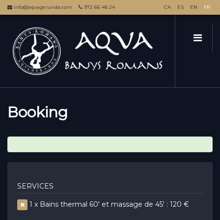
info@aqvagerunda.com
972 66 48 24
CA
ES
EN
FR
Booking
SERVICES
1 x Bains thermal 60' et massage de 45' : 120 €