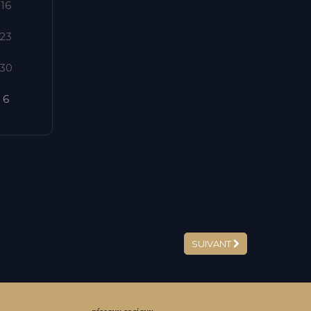
16
23
30
6
SUIVANT