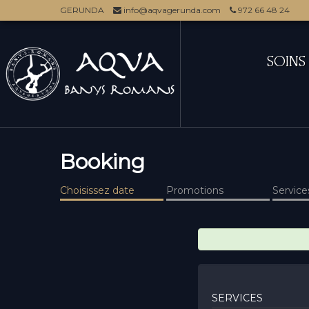
GERUNDA
info@aqvagerunda.com
972 66 48 24
SOINS
Booking
Choisissez date
Promotions
Service
SERVICES