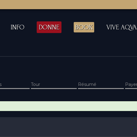
INFO
DONNE
BOOK
VIVE AQVA
s
Tour
Résumé
Paye