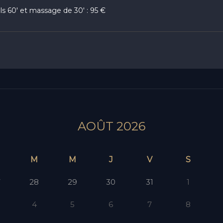
ls 60' et massage de 30' : 95 €
AOÛT 2026
M
M
J
V
S
7
28
29
30
31
1
4
5
6
7
8