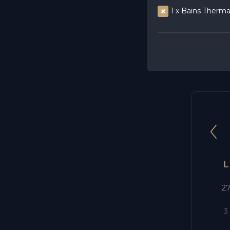
1 x Bains Therma
L
2
3