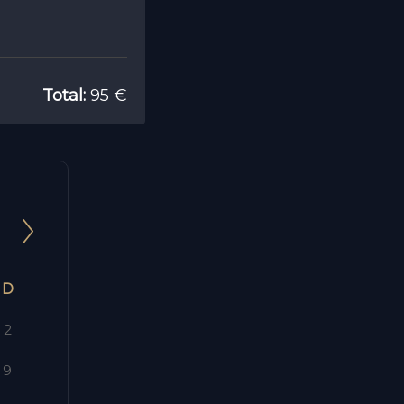
Total:
95 €
D
2
9