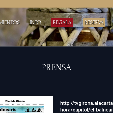
MIENTOS
INFO
REGALA
RESERVA
PRENSA
http://tvgirona.alacart
hora/capitol/el-balnear