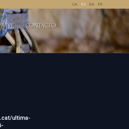
CA
ES
EN
FR
VIVE
CONTACTO
a.cat/ultima-
i-