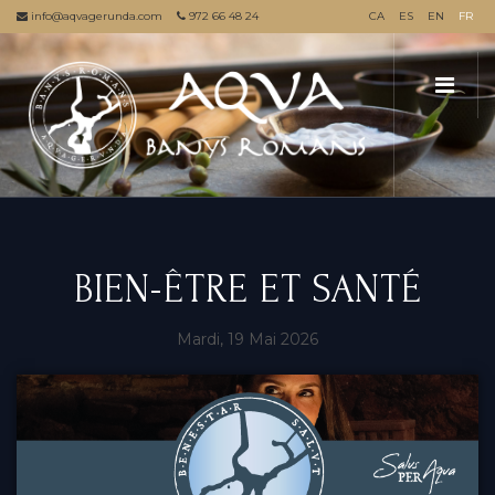
info@aqvagerunda.com
972 66 48 24
CA
ES
EN
FR
BIEN-ÊTRE ET SANTÉ
Mardi, 19 Mai 2026