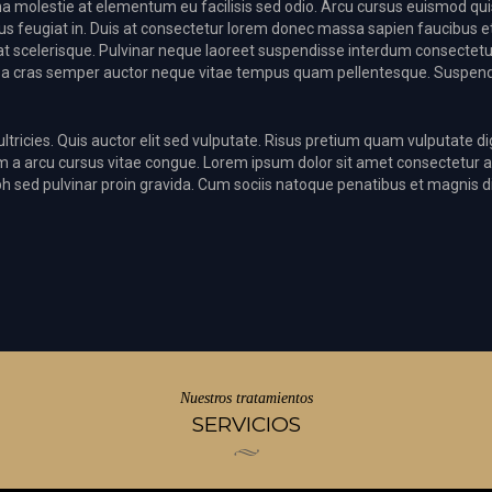
rna molestie at elementum eu facilisis sed odio. Arcu cursus euismod qui
 risus feugiat in. Duis at consectetur lorem donec massa sapien faucibus 
giat scelerisque. Pulvinar neque laoreet suspendisse interdum consectetur 
lis a cras semper auctor neque vitae tempus quam pellentesque. Suspendi
ltricies. Quis auctor elit sed vulputate. Risus pretium quam vulputate dig
m a arcu cursus vitae congue. Lorem ipsum dolor sit amet consectetur a
ibh sed pulvinar proin gravida. Cum sociis natoque penatibus et magnis d
Nuestros tratamientos
SERVICIOS