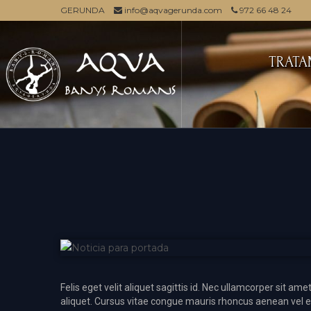
GERUNDA
info@aqvagerunda.com
972 66 48 24
TRATA
Felis eget velit aliquet sagittis id. Nec ullamcorper sit 
aliquet. Cursus vitae congue mauris rhoncus aenean vel elit