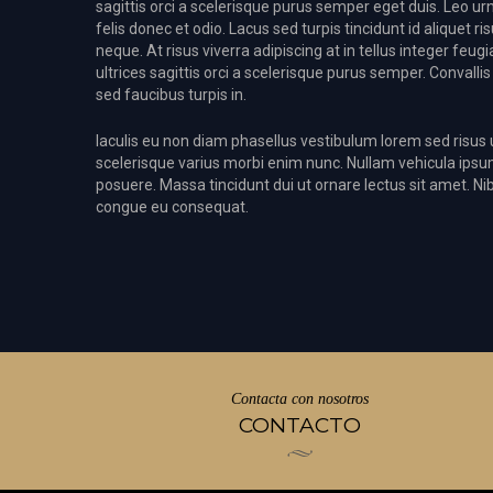
sagittis orci a scelerisque purus semper eget duis. Leo u
felis donec et odio. Lacus sed turpis tincidunt id aliquet
neque. At risus viverra adipiscing at in tellus integer feu
ultrices sagittis orci a scelerisque purus semper. Conval
sed faucibus turpis in.
Iaculis eu non diam phasellus vestibulum lorem sed risus u
scelerisque varius morbi enim nunc. Nullam vehicula ipsu
posuere. Massa tincidunt dui ut ornare lectus sit amet. N
congue eu consequat.
Contacta con nosotros
CONTACTO