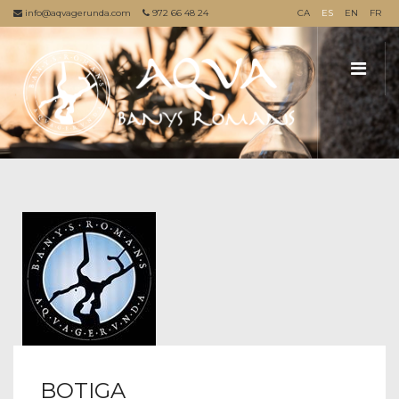
info@aqvagerunda.com
972 66 48 24
CA
ES
EN
FR
BOTIGA