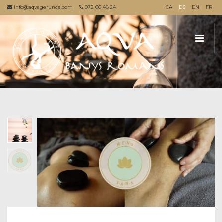
info@aqvagerunda.com
972 66 48 24
CA
ES
EN
FR