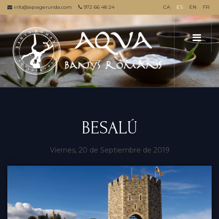
info@aqvagerunda.com
972 66 48 24
CA
ES
EN
FR
BESALÚ
Viernes, 20 de Septiembre de 2019